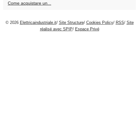
Come acquistare un...
© 2026
Elettricaindustriale.it
/
Site Structure
/
Cookies Policy
/
RSS
/
Site
réalisé avec SPIP
/
Espace Privé